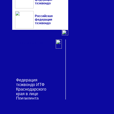
тхэквондо
Российская
федерация
тхэквондо
ОБЪЯВЛЕНИЕ
Федерация
тхэквондо ИТФ
Краснодарского
края в лице
Президента
Щербинина Сергея
Ивановича
приветствует всех